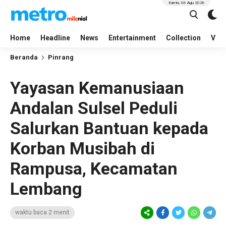
Kamis, 06 Agu 2026
Home
Headline
News
Entertainment
Collection
Vid
Beranda
Pinrang
Yayasan Kemanusiaan
Andalan Sulsel Peduli
Salurkan Bantuan kepada
Korban Musibah di
Rampusa, Kecamatan
Lembang
waktu baca 2 menit