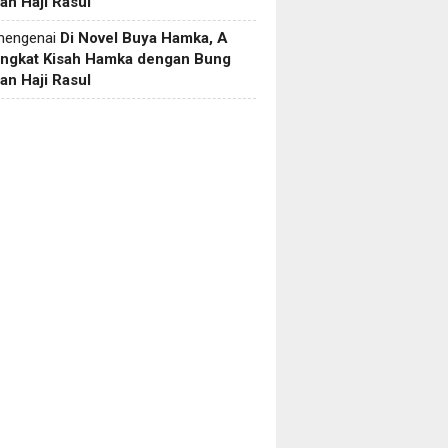
an Haji Rasul
engenai
Di Novel Buya Hamka, A
Angkat Kisah Hamka dengan Bung
an Haji Rasul