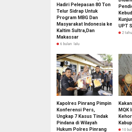
Hadiri Pelepasan 80 Ton
Pendi
Telur Sidrap Untuk
Kebud
Program MBG Dan
Kunju
Masyarakat Indonesia ke
UPT S
Kaltim Sultra,Dan
2 tahu
Makassar
6 bulan lalu
Kapolres Pinrang Pimpin
Kakan
Konferensi Pers,
MQK I
Ungkap 7 Kasus Tindak
Kehor
Pindana di Wilayah
Kabup
Hukum Polres Pinrang
10 bul