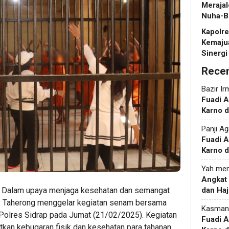
Merajal
Nuha-B
Kapolr
Kemaju
Sinergi
Rece
Bazir Ir
Fuadi 
Karno d
Panji Ag
Fuadi 
Karno d
Yah
men
Angkat
— Dalam upaya menjaga kesehatan dan semangat
dan Haj
ry Taherong menggelar kegiatan senam bersama
Kasman
 Polres Sidrap pada Jumat (21/02/2025). Kegiatan
Fuadi 
atkan kebugaran fisik dan kesehatan para tahanan