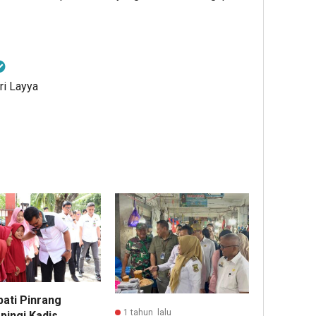
ri Layya
pati Pinrang
1 tahun lalu
pingi Kadis