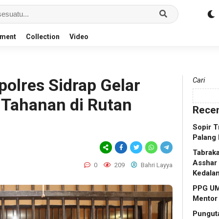
nment
Collection
Video
olres Sidrap Gelar
Cari
Tahanan di Rutan
Recen
Sopir T
Palang 
Tabraka
Asshar 
0
209
Bahri Layya
Kedala
PPG UM
Mentor
Punguta