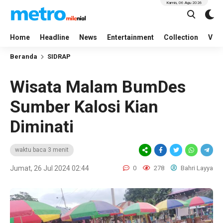
Kamis, 06 Agu 2026
Home
Headline
News
Entertainment
Collection
Vid
Beranda
SIDRAP
Wisata Malam BumDes
Sumber Kalosi Kian
Diminati
waktu baca 3 menit
Jumat, 26 Jul 2024 02:44
0
278
Bahri Layya