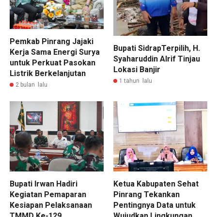
Pemkab Pinrang Jajaki
Bupati SidrapTerpilih, H.
Kerja Sama Energi Surya
Syaharuddin Alrif Tinjau
untuk Perkuat Pasokan
Lokasi Banjir
Listrik Berkelanjutan
1 tahun lalu
2 bulan lalu
Bupati Irwan Hadiri
Ketua Kabupaten Sehat
Kegiatan Pemaparan
Pinrang Tekankan
Kesiapan Pelaksanaan
Pentingnya Data untuk
TMMD Ke-129
Wujudkan Lingkungan