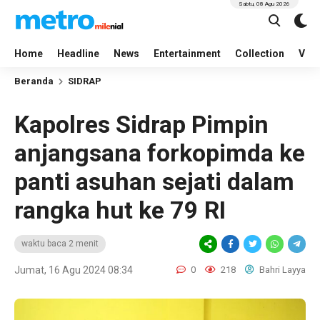
Sabtu, 08 Agu 2026
Home
Headline
News
Entertainment
Collection
Vid
Beranda
SIDRAP
Kapolres Sidrap Pimpin
anjangsana forkopimda ke
panti asuhan sejati dalam
rangka hut ke 79 RI
waktu baca 2 menit
Jumat, 16 Agu 2024 08:34
0
218
Bahri Layya