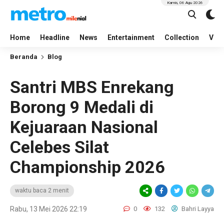
Kamis, 06 Agu 2026
Home
Headline
News
Entertainment
Collection
Vid
Beranda
Blog
Santri MBS Enrekang
Borong 9 Medali di
Kejuaraan Nasional
Celebes Silat
Championship 2026
waktu baca 2 menit
Rabu, 13 Mei 2026 22:19
0
132
Bahri Layya