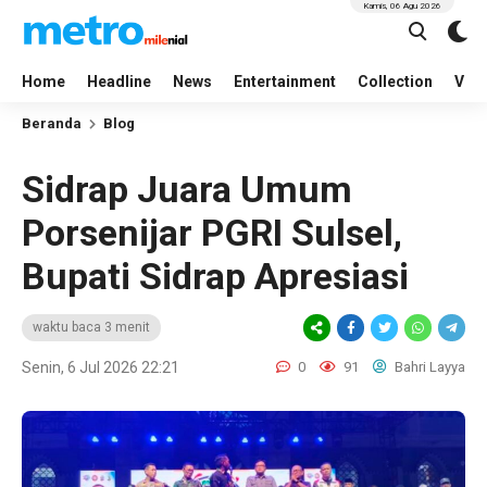
Kamis, 06 Agu 2026
Home
Headline
News
Entertainment
Collection
Vid
Beranda
Blog
Sidrap Juara Umum
Porsenijar PGRI Sulsel,
Bupati Sidrap Apresiasi
waktu baca 3 menit
Senin, 6 Jul 2026 22:21
0
91
Bahri Layya