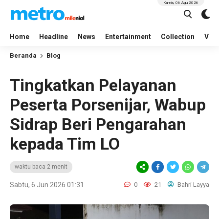
Kamis, 06 Agu 2026
Home
Headline
News
Entertainment
Collection
Vid
Beranda
Blog
Tingkatkan Pelayanan
Peserta Porsenijar, Wabup
Sidrap Beri Pengarahan
kepada Tim LO
waktu baca 2 menit
Sabtu, 6 Jun 2026 01:31
0
21
Bahri Layya