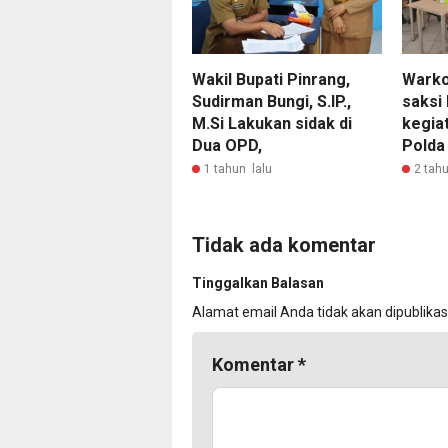
Wakil Bupati Pinrang,
Warko
Sudirman Bungi, S.IP.,
saksi
M.Si Lakukan sidak di
kegia
Dua OPD,
Polda
1 tahun lalu
2 tahu
Tidak ada komentar
Tinggalkan Balasan
Alamat email Anda tidak akan dipublikas
Komentar
*