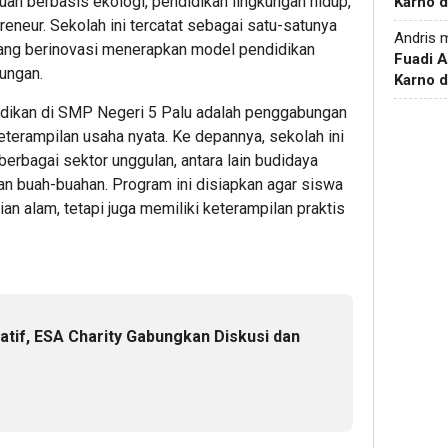
n berbasis ekologi, pendidikan lingkungan hidup,
Karno d
reneur. Sekolah ini tercatat sebagai satu-satunya
Andris
m
 yang berinovasi menerapkan model pendidikan
Fuadi 
kungan.
Karno d
idikan di SMP Negeri 5 Palu adalah penggabungan
terampilan usaha nyata. Ke depannya, sekolah ini
rbagai sektor unggulan, antara lain budidaya
 buah-buahan. Program ini disiapkan agar siswa
an alam, tetapi juga memiliki keterampilan praktis
atif, ESA Charity Gabungkan Diskusi dan