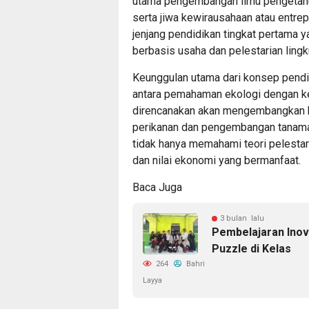
utama pengembangan ilmu pengetahua
serta jiwa kewirausahaan atau entrep
jenjang pendidikan tingkat pertama
berbasis usaha dan pelestarian ling
Keunggulan utama dari konsep pend
antara pemahaman ekologi dengan ke
direncanakan akan mengembangkan be
perikanan dan pengembangan tanaman
tidak hanya memahami teori pelestari
dan nilai ekonomi yang bermanfaat.
Baca Juga
3 bulan lalu
Pembelajaran Inov
Puzzle di Kelas
264
Bahri
Layya