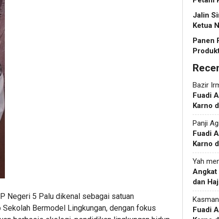
Petani 
Jalin S
Ketua N
Panen 
Produkt
Rece
Bazir Ir
Fuadi 
Karno d
Panji Ag
Fuadi 
Karno d
Yah
men
Angkat
dan Haj
 Negeri 5 Palu dikenal sebagai satuan
Kasman
 Sekolah Bermodel Lingkungan, dengan fokus
Fuadi 