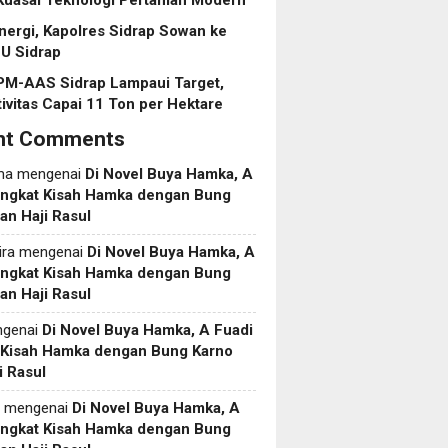
Kuasai Teknologi Pertanian Modern
inergi, Kapolres Sidrap Sowan ke
U Sidrap
PM-AAS Sidrap Lampaui Target,
ivitas Capai 11 Ton per Hektare
nt Comments
ma
mengenai
Di Novel Buya Hamka, A
Angkat Kisah Hamka dengan Bung
an Haji Rasul
ira
mengenai
Di Novel Buya Hamka, A
Angkat Kisah Hamka dengan Bung
an Haji Rasul
genai
Di Novel Buya Hamka, A Fuadi
 Kisah Hamka dengan Bung Karno
i Rasul
mengenai
Di Novel Buya Hamka, A
Angkat Kisah Hamka dengan Bung