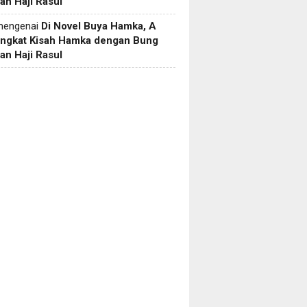
an Haji Rasul
engenai
Di Novel Buya Hamka, A
Angkat Kisah Hamka dengan Bung
an Haji Rasul