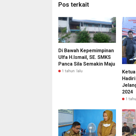
Pos terkait
Di Bawah Kepemimpinan
Ulfa H.Ismail, SE. SMKS
Panca Sila Semakin Maju
Ketua
1 tahun lalu
Hadiri
Jelan
2024
1 tahu