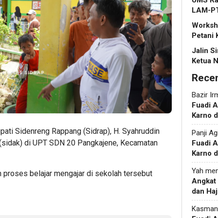
UMS Rap
LAM-P
Worksho
Petani 
Jalin S
Ketua N
Rece
Bazir Ir
Fuadi 
Karno d
pati Sidenreng Rappang (Sidrap), H. Syahruddin
Panji Ag
 (sidak) di UPT SDN 20 Pangkajene, Kecamatan
Fuadi 
Karno d
Yah
men
 proses belajar mengajar di sekolah tersebut
Angkat
dan Haj
Kasman