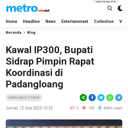
Sabtu, 08 Agu 2026
Home
Headline
News
Entertainment
Collection
Vid
Beranda
Blog
Kawal IP300, Bupati
Sidrap Pimpin Rapat
Koordinasi di
Padangloang
waktu baca 2 menit
Jumat, 12 Sep 2025 10:33
0
103
Bahri Layya