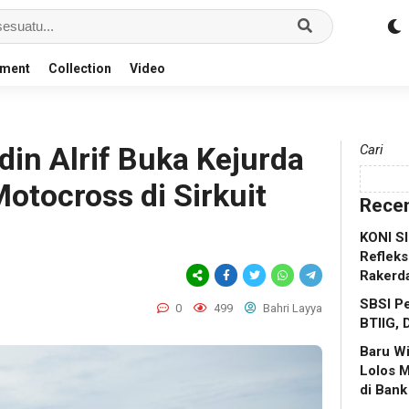
nment
Collection
Video
in Alrif Buka Kejurda
Cari
otocross di Sirkuit
Recen
KONI S
Refleks
Rakerd
SBSI Pe
0
499
Bahri Layya
BTIIG, 
Baru W
Lolos 
di Bank