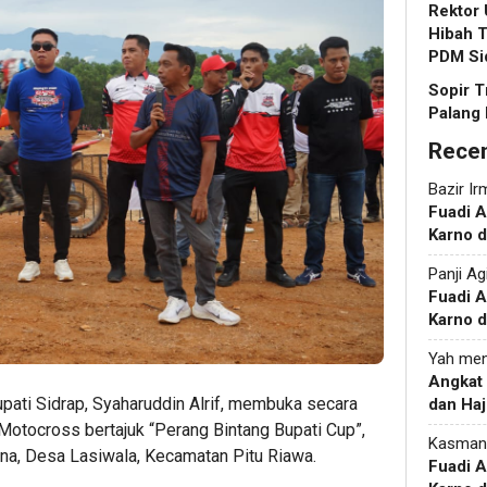
Rektor
Hibah T
PDM Si
Sopir T
Palang 
Rece
Bazir Ir
Fuadi 
Karno d
Panji Ag
Fuadi 
Karno d
Yah
men
Angkat
upati Sidrap, Syaharuddin Alrif, membuka secara
dan Haj
 Motocross bertajuk “Perang Bintang Bupati Cup”,
Kasman
ona, Desa Lasiwala, Kecamatan Pitu Riawa.
Fuadi 