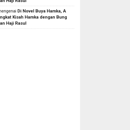
an Haji Rasul
engenai
Di Novel Buya Hamka, A
Angkat Kisah Hamka dengan Bung
an Haji Rasul