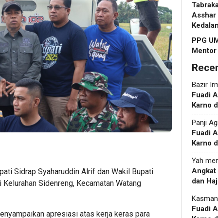
Tabraka
Asshar 
Kedala
PPG UM
Mentor
Rece
Bazir Ir
Fuadi 
Karno d
Panji Ag
Fuadi 
Karno d
Yah
men
Angkat
ati Sidrap Syaharuddin Alrif dan Wakil Bupati
dan Haj
i Kelurahan Sidenreng, Kecamatan Watang
Kasman
Fuadi 
enyampaikan apresiasi atas kerja keras para