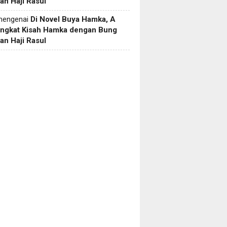
an Haji Rasul
engenai
Di Novel Buya Hamka, A
Angkat Kisah Hamka dengan Bung
an Haji Rasul