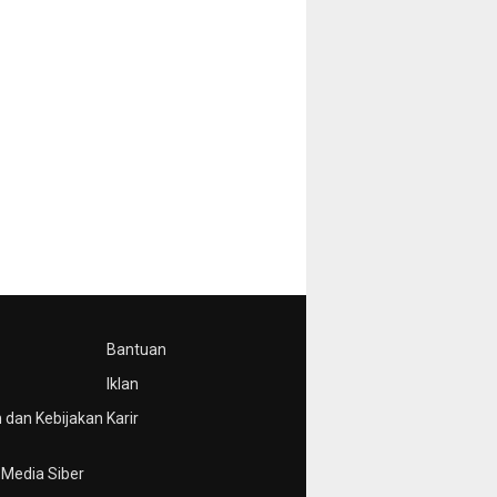
Bantuan
Iklan
 dan Kebijakan
Karir
Media Siber