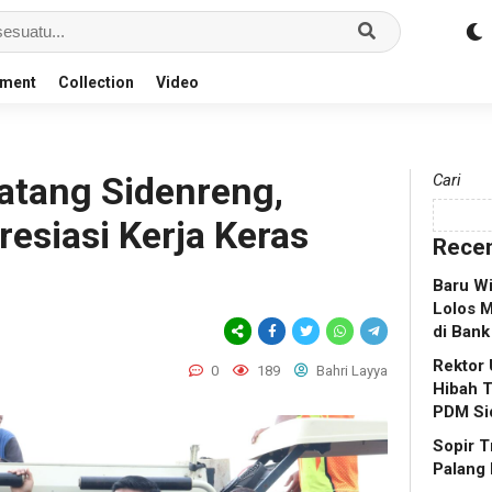
nment
Collection
Video
atang Sidenreng,
Cari
resiasi Kerja Keras
Recen
Baru W
Lolos 
di Bank
Rektor
0
189
Bahri Layya
Hibah T
PDM Si
Sopir T
Palang 