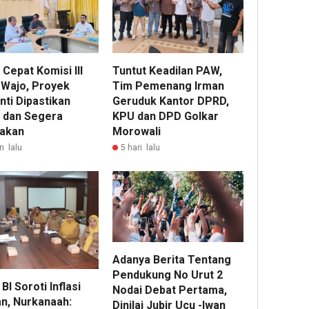
Cepat Komisi III
Tuntut Keadilan PAW,
Wajo, Proyek
Tim Pemenang Irman
nti Dipastikan
Geruduk Kantor DPRD,
t dan Segera
KPU dan DPD Golkar
jakan
Morowali
n lalu
5 hari lalu
Adanya Berita Tentang
Pendukung No Urut 2
BI Soroti Inflasi
Nodai Debat Pertama,
n, Nurkanaah:
Dinilai Jubir Ucu -Iwan