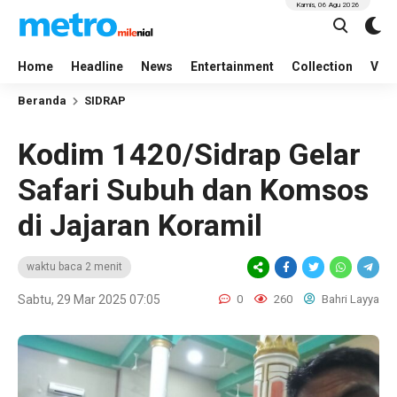
Kamis, 06 Agu 2026
Home
Headline
News
Entertainment
Collection
Vid
Beranda
SIDRAP
Kodim 1420/Sidrap Gelar
Safari Subuh dan Komsos
di Jajaran Koramil
waktu baca 2 menit
Sabtu, 29 Mar 2025 07:05
0
260
Bahri Layya