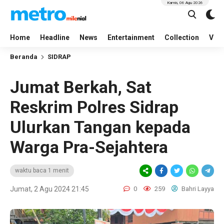
Kamis, 06 Agu 2026
Home
Headline
News
Entertainment
Collection
Vid
Beranda
SIDRAP
Jumat Berkah, Sat
Reskrim Polres Sidrap
Ulurkan Tangan kepada
Warga Pra-Sejahtera
waktu baca 1 menit
Jumat, 2 Agu 2024 21:45
0
259
Bahri Layya