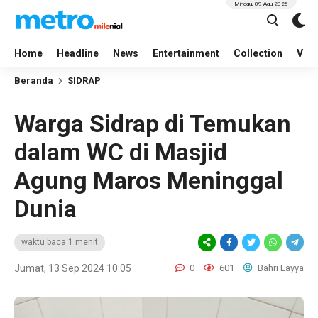
Minggu, 09 Agu 2026
Home
Headline
News
Entertainment
Collection
Vid
Beranda
SIDRAP
Warga Sidrap di Temukan
dalam WC di Masjid
Agung Maros Meninggal
Dunia
waktu baca 1 menit
Jumat, 13 Sep 2024 10:05
0
601
Bahri Layya