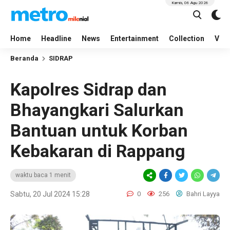
Kamis, 06 Agu 2026
Home
Headline
News
Entertainment
Collection
Vid
Beranda
SIDRAP
Kapolres Sidrap dan
Bhayangkari Salurkan
Bantuan untuk Korban
Kebakaran di Rappang
waktu baca 1 menit
Sabtu, 20 Jul 2024 15:28
0
256
Bahri Layya