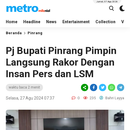
Jumat, 07 Agu 2026
Home
Headline
News
Entertainment
Collection
Vid
Beranda
Pinrang
Pj Bupati Pinrang Pimpin
Langsung Rakor Dengan
Insan Pers dan LSM
waktu baca 2 menit
Selasa, 27 Agu 2024 07:37
0
235
Bahri Layya