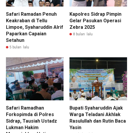
Safari Ramadan Penuh
Kapolres Sidrap Pimpin
Keakraban di Tellu
Gelar Pasukan Operasi
Limpoe, Syaharuddin Alrif
Zebra 2025
Paparkan Capaian
8 bulan lalu
Setahun
5 bulan lalu
Safari Ramadhan
Bupati Syaharuddin Ajak
Forkopimda di Polres
Warga Teladani Akhlak
Sidrap, Tausiah Ustadz
Rasulullah dan Rutin Baca
Lukman Hakim
Yasin