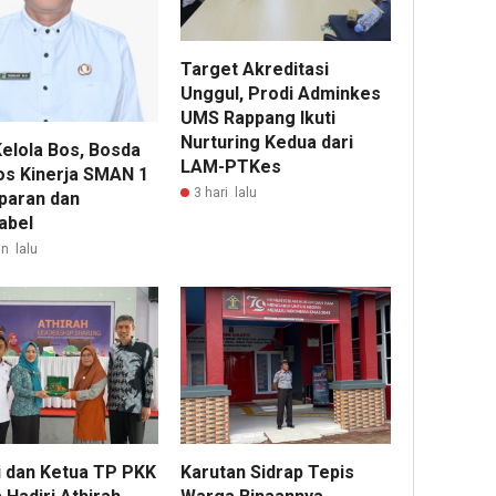
Target Akreditasi
Unggul, Prodi Adminkes
UMS Rappang Ikuti
Nurturing Kedua dari
Kelola Bos, Bosda
LAM-PTKes
os Kinerja SMAN 1
3 hari lalu
paran dan
abel
n lalu
i dan Ketua TP PKK
Karutan Sidrap Tepis