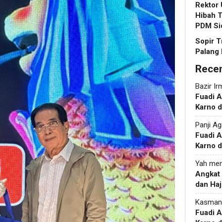
Rektor
Hibah T
PDM Si
Sopir T
Palang 
Rece
Bazir Ir
Fuadi 
Karno d
Panji Ag
Fuadi 
Karno d
Yah
men
Angkat
dan Haj
Kasman
Fuadi 