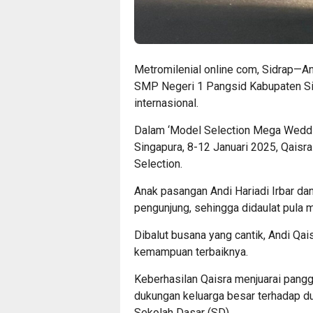
Metromilenial online com, Sidrap—And
SMP Negeri 1 Pangsid Kabupaten Si
internasional.
Dalam ‘Model Selection Mega Weddin
Singapura, 8-12 Januari 2025, Qaisr
Selection.
Anak pasangan Andi Hariadi Irbar dan 
pengunjung, sehingga didaulat pula 
Dibalut busana yang cantik, Andi Qai
kemampuan terbaiknya.
Keberhasilan Qaisra menjuarai panggu
dukungan keluarga besar terhadap d
Sekolah Dasar (SD).