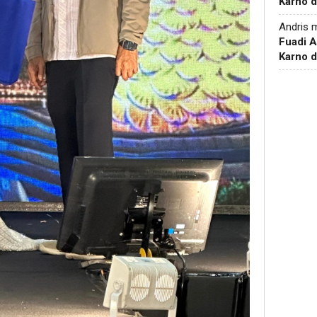
Karno d
Andris
m
Fuadi 
Karno d