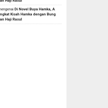
an Haji Rasul
engenai
Di Novel Buya Hamka, A
Angkat Kisah Hamka dengan Bung
an Haji Rasul