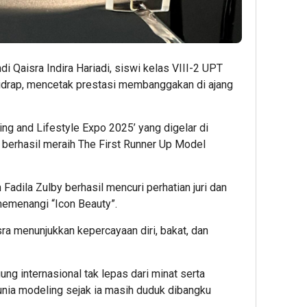
i Qaisra Indira Hariadi, siswi kelas VIII-2 UPT
drap, mencetak prestasi membanggakan di ajang
g and Lifestyle Expo 2025’ yang digelar di
a berhasil meraih The First Runner Up Model
Fadila Zulby berhasil mencuri perhatian juri dan
memenangi “Icon Beauty”.
sra menunjukkan kepercayaan diri, bakat, dan
ng internasional tak lepas dari minat serta
unia modeling sejak ia masih duduk dibangku