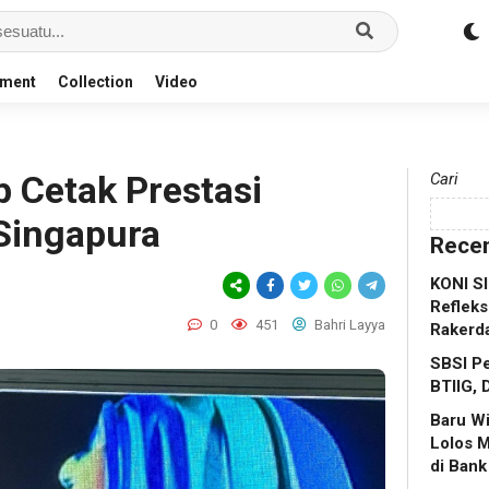
nment
Collection
Video
 Cetak Prestasi
Cari
 Singapura
Recen
KONI S
Refleks
0
451
Bahri Layya
Rakerd
SBSI Pe
BTIIG, 
Baru W
Lolos 
di Bank