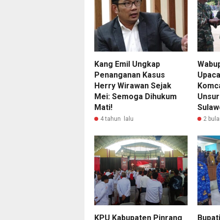
Kang Emil Ungkap
Wabup
Penanganan Kasus
Upaca
Herry Wirawan Sejak
Komca
Mei: Semoga Dihukum
Unsur
Mati!
Sulaw
4 tahun lalu
2 bula
KPU Kabupaten Pinrang
Bupat