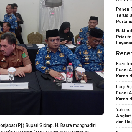
Ciro-ci
Panen R
Terus 
Pertani
Nakhoda
Priorit
Layanan
Rece
Bazir Ir
Fuadi 
Karno d
Panji Ag
Fuadi 
Karno d
Yah
men
Angkat
dan Haj
njabat (Pj.) Bupati Sidrap, H. Basra menghadiri