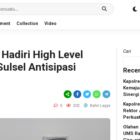
nment
Collection
Video
 Hadiri High Level
Cari
ulsel Antisipasi
Recen
Kapolr
Kemaju
Sinergi
Kapolr
0
202
Bahri Layya
Rektor 
Perkua
Olahan
UMS Ra