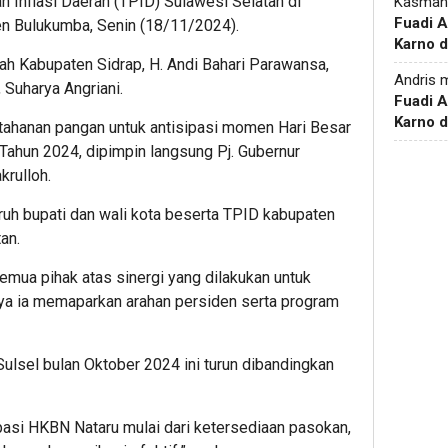
 Inflasi Daerah (TPID) Sulawesi Selatan di
Kasman
Fuadi 
n Bulukumba, Senin (18/11/2024).
Karno d
rah Kabupaten Sidrap, H. Andi Bahari Parawansa,
Andris
m
 Suharya Angriani.
Fuadi 
Karno d
tahanan pangan untuk antisipasi momen Hari Besar
ahun 2024, dipimpin langsung Pj. Gubernur
krulloh.
luruh bupati dan wali kota beserta TPID kabupaten
an.
emua pihak atas sinergi yang dilakukan untuk
nya ia memaparkan arahan persiden serta program
 Sulsel bulan Oktober 2024 ini turun dibandingkan
ipasi HKBN Nataru mulai dari ketersediaan pasokan,