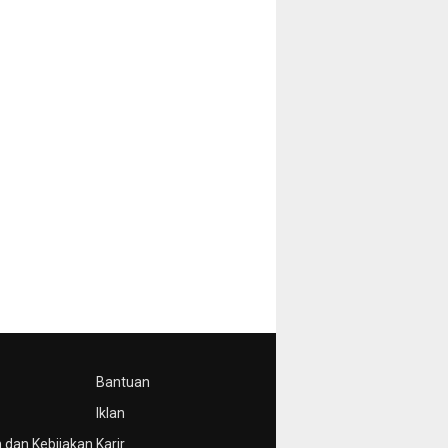
Bantuan
Iklan
 dan Kebijakan
Karir