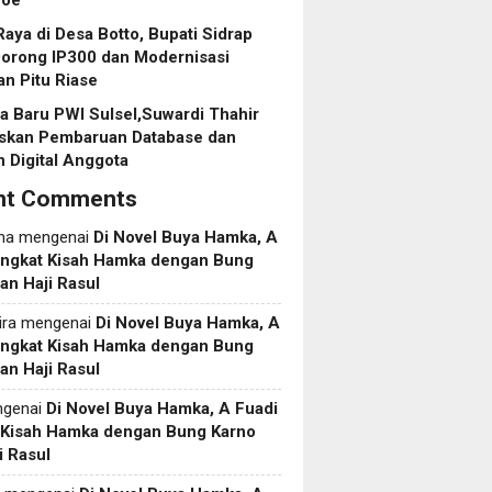
roe
aya di Desa Botto, Bupati Sidrap
Dorong IP300 dan Modernisasi
an Pitu Riase
 Baru PWI Sulsel,Suwardi Thahir
askan Pembaruan Database dan
 Digital Anggota
nt Comments
ma
mengenai
Di Novel Buya Hamka, A
Angkat Kisah Hamka dengan Bung
an Haji Rasul
ira
mengenai
Di Novel Buya Hamka, A
Angkat Kisah Hamka dengan Bung
an Haji Rasul
genai
Di Novel Buya Hamka, A Fuadi
 Kisah Hamka dengan Bung Karno
i Rasul