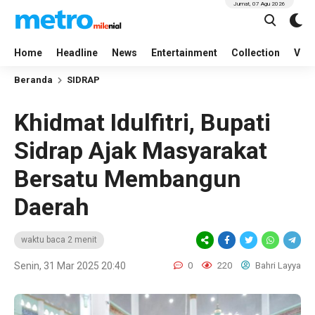
Jumat, 07 Agu 2026
Home
Headline
News
Entertainment
Collection
Vid
Beranda
SIDRAP
Khidmat Idulfitri, Bupati
Sidrap Ajak Masyarakat
Bersatu Membangun
Daerah
waktu baca 2 menit
Senin, 31 Mar 2025 20:40
0
220
Bahri Layya