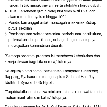
lancar, listrik masuk sawah, serta stabilitas harga gabah.
BPJS Kesehatan gratis, yang kini telah aktif 82% dan
akan terus diupayakan hingga 100%.
Pendidikan unggul untuk mencegah anak-anak Sidrap
putus sekolah.
Pembangunan sektor pertanian, perkebunan, hortikultura,
peternakan, dan perikanan, sebagai bagian dari upaya
mewujudkan kemandirian daerah.
“Semoga program-program ini membawa keberkahan dan
kesejahteraan bagi kita semua,” tuturnya.
Selanjutnya atas nama Pemerintah Kabupaten Sidenreng
Rappang, Syaharuddin mengucapkan Selamat Hari Raya
Idulfitri 1 Syawal 1446 Hijriah.
“Taqabbalallahu minna wa minkum, minal aidzin wal faidzin,
mohon maaf lahir dan batin,” tutupnya.
Pada kesempatan itu, Dr. H. Suf Kasman, S.Ag., M.Ag., M.H.,