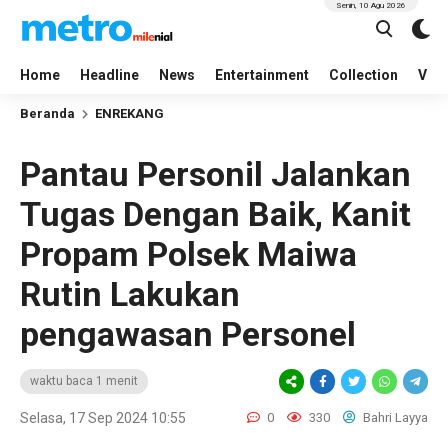
Senin, 10 Agu 2026
Home
Headline
News
Entertainment
Collection
Vid
Beranda
ENREKANG
Pantau Personil Jalankan
Tugas Dengan Baik, Kanit
Propam Polsek Maiwa
Rutin Lakukan
pengawasan Personel
waktu baca 1 menit
Selasa, 17 Sep 2024 10:55
0
330
Bahri Layya