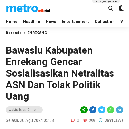
Jumat, 07 Agu 2026
Home
Headline
News
Entertainment
Collection
Vid
Beranda
ENREKANG
Bawaslu Kabupaten
Enrekang Gencar
Sosialisasikan Netralitas
ASN Dan Tolak Politik
Uang
waktu baca 2 menit
Selasa, 20 Agu 2024 05:58
0
308
Bahri Layya