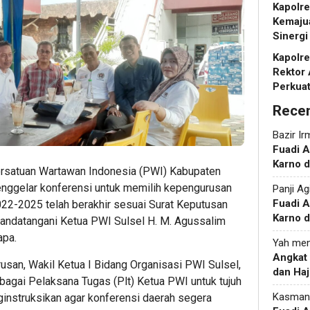
Kapolr
Kemaju
Sinergi
Kapolr
Rektor 
Perkua
Rece
Bazir Ir
Fuadi 
Karno d
ersatuan Wartawan Indonesia (PWI) Kabupaten
enggelar konferensi untuk memilih kepengurusan
Panji Ag
Fuadi 
22-2025 telah berakhir sesuai Surat Keputusan
Karno d
andatangani Ketua PWI Sulsel H. M. Agussalim
apa.
Yah
men
Angkat
san, Wakil Ketua I Bidang Organisasi PWI Sulsel,
dan Haj
bagai Pelaksana Tugas (Plt) Ketua PWI untuk tujuh
Kasman
ginstruksikan agar konferensi daerah segera