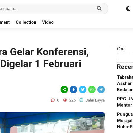
nment
Collection
Video
a Gelar Konferensi,
Cari
Digelar 1 Februari
Recen
Tabraka
Asshar 
Kedala
PPG UM
0
225
Bahri Layya
Mentor
Punguta
Merajal
Nuha-B