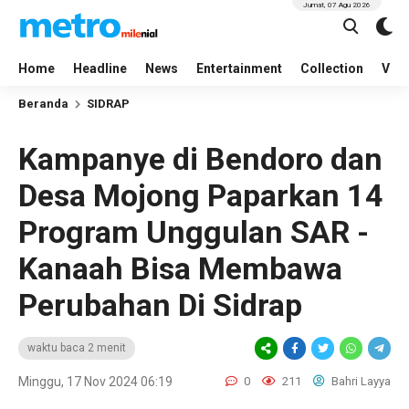
Jumat, 07 Agu 2026
Home
Headline
News
Entertainment
Collection
Vid
Beranda
SIDRAP
Kampanye di Bendoro dan
Desa Mojong Paparkan 14
Program Unggulan SAR -
Kanaah Bisa Membawa
Perubahan Di Sidrap
waktu baca 2 menit
Minggu, 17 Nov 2024 06:19
0
211
Bahri Layya