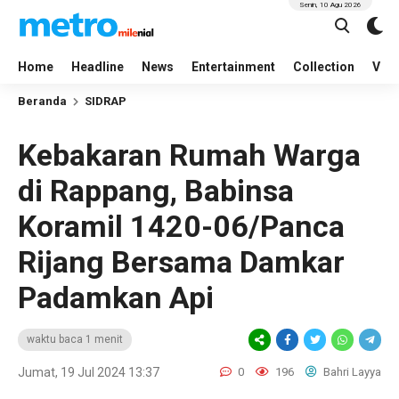
Senin, 10 Agu 2026
Home
Headline
News
Entertainment
Collection
Vid
Beranda
SIDRAP
Kebakaran Rumah Warga
di Rappang, Babinsa
Koramil 1420-06/Panca
Rijang Bersama Damkar
Padamkan Api
waktu baca 1 menit
Jumat, 19 Jul 2024 13:37
0
196
Bahri Layya