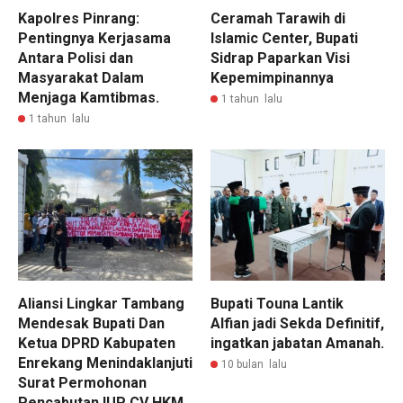
Kapolres Pinrang:
Ceramah Tarawih di
Pentingnya Kerjasama
Islamic Center, Bupati
Antara Polisi dan
Sidrap Paparkan Visi
Masyarakat Dalam
Kepemimpinannya
Menjaga Kamtibmas.
1 tahun lalu
1 tahun lalu
Aliansi Lingkar Tambang
Bupati Touna Lantik
Mendesak Bupati Dan
Alfian jadi Sekda Definitif,
Ketua DPRD Kabupaten
ingatkan jabatan Amanah.
Enrekang Menindaklanjuti
10 bulan lalu
Surat Permohonan
Pencabutan IUP CV HKM