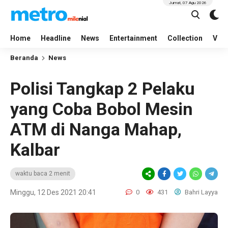
Jumat, 07 Agu 2026
Home
Headline
News
Entertainment
Collection
Vid
Beranda
News
Polisi Tangkap 2 Pelaku
yang Coba Bobol Mesin
ATM di Nanga Mahap,
Kalbar
waktu baca 2 menit
Minggu, 12 Des 2021 20:41
0
431
Bahri Layya