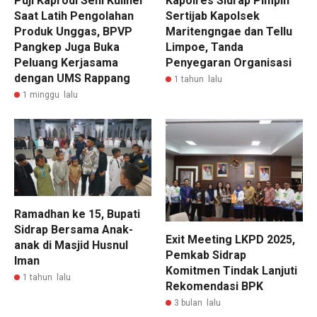
Puji Kaprodi Seni Kuliner
Kapolres Sidrap Pimpin
Saat Latih Pengolahan
Sertijab Kapolsek
Produk Unggas, BPVP
Maritengngae dan Tellu
Pangkep Juga Buka
Limpoe, Tanda
Peluang Kerjasama
Penyegaran Organisasi
dengan UMS Rappang
1 tahun lalu
1 minggu lalu
Ramadhan ke 15, Bupati
Sidrap Bersama Anak-
Exit Meeting LKPD 2025,
anak di Masjid Husnul
Pemkab Sidrap
Iman
Komitmen Tindak Lanjuti
1 tahun lalu
Rekomendasi BPK
3 bulan lalu