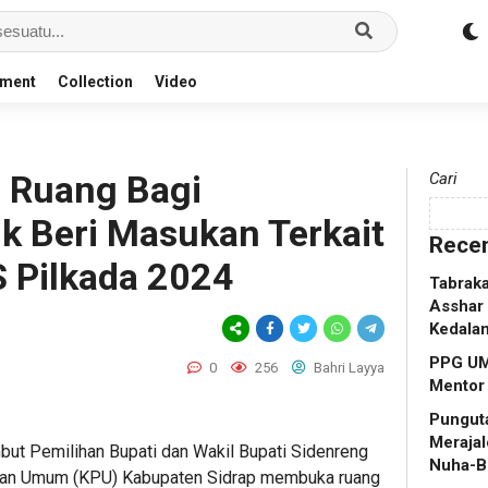
nment
Collection
Video
 Ruang Bagi
Cari
k Beri Masukan Terkait
Recen
 Pilkada 2024
Tabraka
Asshar 
Kedala
PPG UM
0
256
Bahri Layya
Mentor
Punguta
Merajal
t Pemilihan Bupati dan Wakil Bupati Sidenreng
Nuha-B
han Umum (KPU) Kabupaten Sidrap membuka ruang