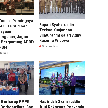
Zudan : Pentingnya
Bupati Syaharuddin
erluas Sumber
Terima Kunjungan
ayaan
Silaturahmi Kajari Adhy
ngunan, Jagan
Kusumo Wibowo
 Bergantung APBD
9 bulan lalu
PBN
n lalu
i Berharap PPPK
Haslindah Syaharuddin
 Berkontribusi Bagi
Ikuti Rakornas Posyandu