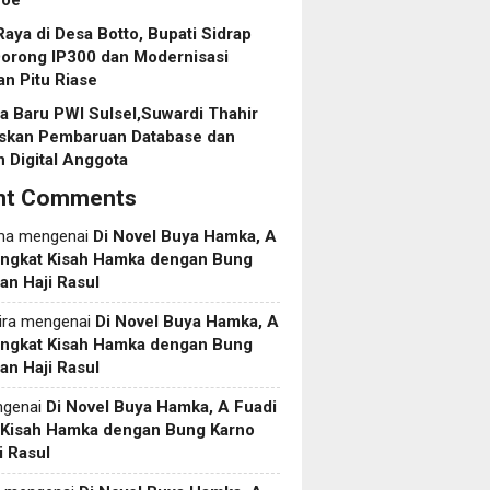
roe
aya di Desa Botto, Bupati Sidrap
Dorong IP300 dan Modernisasi
an Pitu Riase
 Baru PWI Sulsel,Suwardi Thahir
askan Pembaruan Database dan
 Digital Anggota
nt Comments
ma
mengenai
Di Novel Buya Hamka, A
Angkat Kisah Hamka dengan Bung
an Haji Rasul
ira
mengenai
Di Novel Buya Hamka, A
Angkat Kisah Hamka dengan Bung
an Haji Rasul
genai
Di Novel Buya Hamka, A Fuadi
 Kisah Hamka dengan Bung Karno
i Rasul