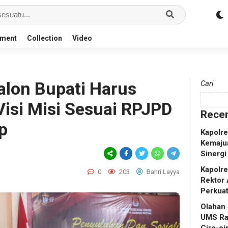
nment
Collection
Video
alon Bupati Harus
Cari
si Misi Sesuai RPJPD
Recen
p
Kapolr
Kemaju
Sinergi
Kapolr
0
203
Bahri Layya
Rektor 
Perkua
Olahan
UMS Ra