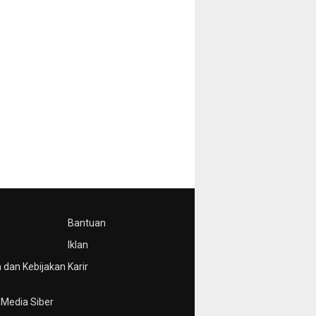
Bantuan
Iklan
 dan Kebijakan
Karir
Media Siber