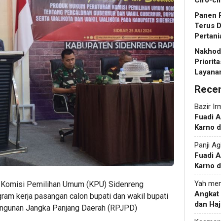
Ciro-ci
Panen R
Terus 
Pertani
Nakhoda
Priorit
Layanan
Rece
Bazir Ir
Fuadi 
Karno d
Panji Ag
Fuadi 
Karno d
Yah
men
– Komisi Pemilihan Umum (KPU) Sidenreng
Angkat
ram kerja pasangan calon bupati dan wakil bupati
dan Haj
ngunan Jangka Panjang Daerah (RPJPD)