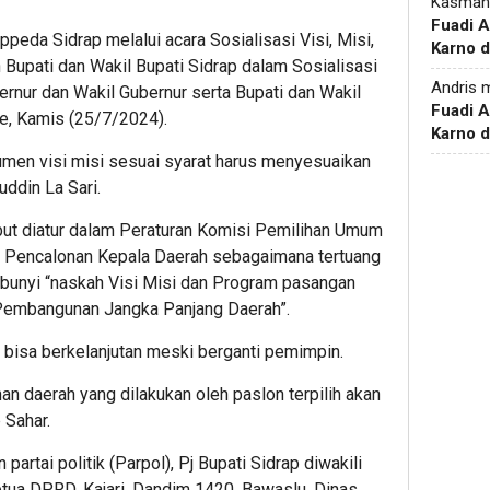
Kasman
Fuadi 
peda Sidrap melalui acara Sosialisasi Visi, Misi,
Karno d
Bupati dan Wakil Bupati Sidrap dalam Sosialisasi
Andris
m
nur dan Wakil Gubernur serta Bupati dan Wakil
Fuadi 
e, Kamis (25/7/2024).
Karno d
men visi misi sesuai syarat harus menyesuaikan
ddin La Sari.
ut diatur dalam Peraturan Komisi Pemilihan Umum
 Pencalonan Kepala Daerah sebagaimana tertuang
erbunyi “naskah Visi Misi dan Program pasangan
 Pembangunan Jangka Panjang Daerah”.
bisa berkelanjutan meski berganti pemimpin.
n daerah yang dilakukan oleh paslon terpilih akan
 Sahar.
 partai politik (Parpol), Pj Bupati Sidrap diwakili
tua DPRD, Kajari, Dandim 1420, Bawaslu, Dinas