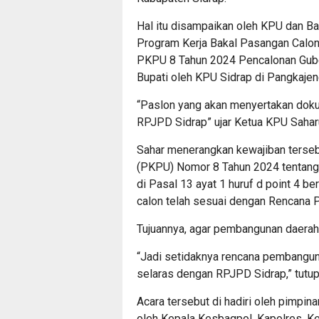
Hal itu disampaikan oleh KPU dan Bap
Program Kerja Bakal Pasangan Calon 
PKPU 8 Tahun 2024 Pencalonan Guber
Bupati oleh KPU Sidrap di Pangkajen
“Paslon yang akan menyertakan doku
RPJPD Sidrap” ujar Ketua KPU Saharu
Sahar menerangkan kewajiban terseb
(PKPU) Nomor 8 Tahun 2024 tentang
di Pasal 13 ayat 1 huruf d point 4 b
calon telah sesuai dengan Rencana
Tujuannya, agar pembangunan daerah 
“Jadi setidaknya rencana pembanguna
selaras dengan RPJPD Sidrap,” tutup
Acara tersebut di hadiri oleh pimpinan
oleh Kepala Kesbagpol, Kapolres, Ke