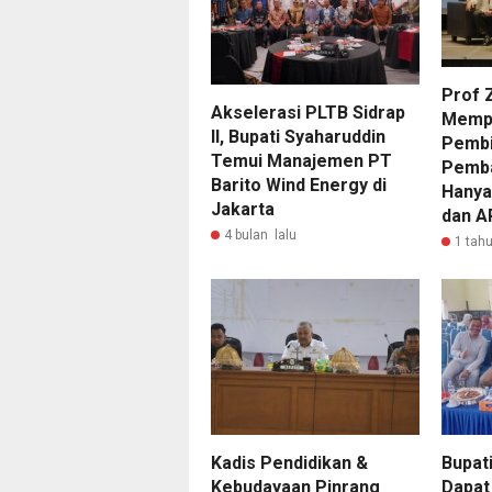
Prof 
Akselerasi PLTB Sidrap
Memp
II, Bupati Syaharuddin
Pembi
Temui Manajemen PT
Pemba
Barito Wind Energy di
Hanya
Jakarta
dan A
4 bulan lalu
1 tahu
Kadis Pendidikan &
Bupat
Kebudayaan Pinrang
Dapat