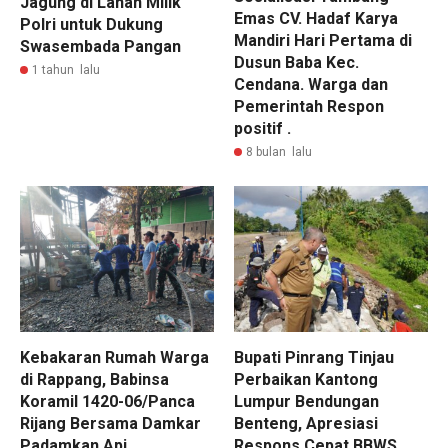
Jagung di Lahan Milik
Emas CV. Hadaf Karya
Polri untuk Dukung
Mandiri Hari Pertama di
Swasembada Pangan
Dusun Baba Kec.
1 tahun lalu
Cendana. Warga dan
Pemerintah Respon
positif .
8 bulan lalu
Kebakaran Rumah Warga
Bupati Pinrang Tinjau
di Rappang, Babinsa
Perbaikan Kantong
Koramil 1420-06/Panca
Lumpur Bendungan
Rijang Bersama Damkar
Benteng, Apresiasi
Padamkan Api
Respons Cepat BBWS