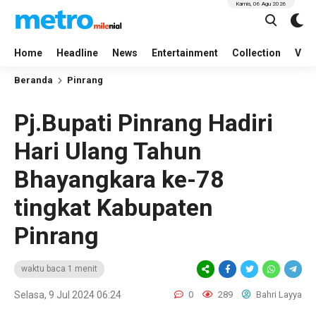
Kamis, 06 Agu 2026
Home
Headline
News
Entertainment
Collection
Vid
Beranda
Pinrang
Pj.Bupati Pinrang Hadiri
Hari Ulang Tahun
Bhayangkara ke-78
tingkat Kabupaten
Pinrang
waktu baca 1 menit
Selasa, 9 Jul 2024 06:24
0
289
Bahri Layya