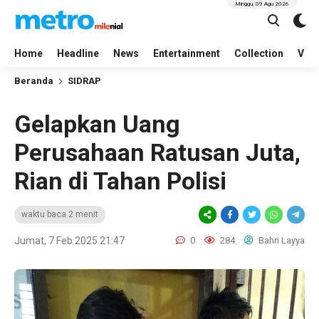
Minggu, 09 Agu 2026
Home
Headline
News
Entertainment
Collection
Vid
Beranda
SIDRAP
Gelapkan Uang
Perusahaan Ratusan Juta,
Rian di Tahan Polisi
waktu baca 2 menit
Jumat, 7 Feb 2025 21:47
0
284
Bahri Layya