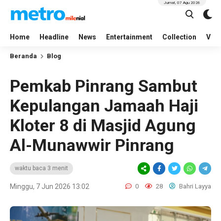
Jumat, 07 Agu 2026
Home
Headline
News
Entertainment
Collection
Vid
Beranda
Blog
Pemkab Pinrang Sambut
Kepulangan Jamaah Haji
Kloter 8 di Masjid Agung
Al-Munawwir Pinrang
waktu baca 3 menit
Minggu, 7 Jun 2026 13:02
0
28
Bahri Layya