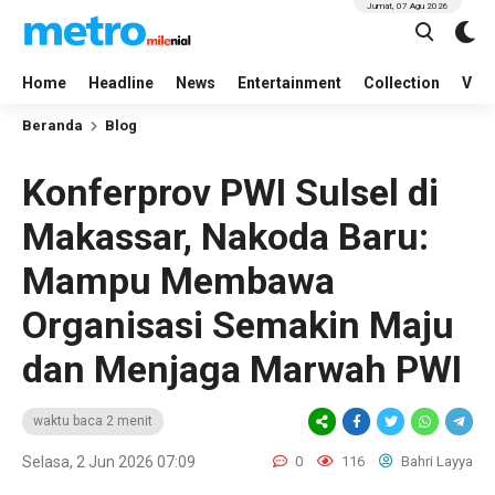
Jumat, 07 Agu 2026
Home
Headline
News
Entertainment
Collection
Vid
Beranda
Blog
Konferprov PWI Sulsel di
Makassar, Nakoda Baru:
Mampu Membawa
Organisasi Semakin Maju
dan Menjaga Marwah PWI
waktu baca 2 menit
Selasa, 2 Jun 2026 07:09
0
116
Bahri Layya