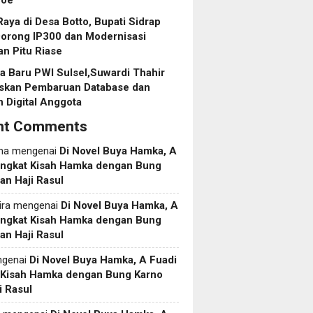
roe
aya di Desa Botto, Bupati Sidrap
Dorong IP300 dan Modernisasi
an Pitu Riase
 Baru PWI Sulsel,Suwardi Thahir
askan Pembaruan Database dan
 Digital Anggota
nt Comments
ma
mengenai
Di Novel Buya Hamka, A
Angkat Kisah Hamka dengan Bung
an Haji Rasul
ira
mengenai
Di Novel Buya Hamka, A
Angkat Kisah Hamka dengan Bung
an Haji Rasul
genai
Di Novel Buya Hamka, A Fuadi
 Kisah Hamka dengan Bung Karno
i Rasul