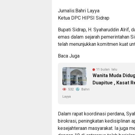
Jurnalis:Bahri Layya
Ketua DPC HIPSI Sidrap
Bupati Sidrap, H. Syaharuddin Alrif, 
emas dalam sejarah pemerintahan Sid
telah menunjukkan komitmen kuat un
Baca Juga
11 bulan lalu
Wanita Muda Didug
Duapitue , Kasat R
532
Bahri
Layya
Dalam rapat koordinasi perdana, Sya
birokrasi, peningkatan kedisiplinan a
kesejahteraan masyarakat. Ia juga 