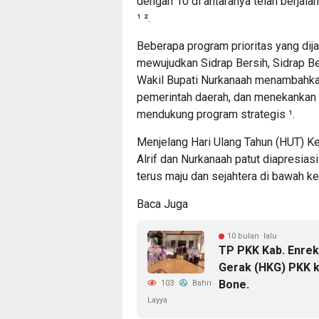
dengan 10 di antaranya telah berjal
¹ ².
Beberapa program prioritas yang dijal
mewujudkan Sidrap Bersih, Sidrap Be
Wakil Bupati Nurkanaah menambahkan
pemerintah daerah, dan menekankan
mendukung program strategis ¹.
Menjelang Hari Ulang Tahun (HUT) Ke
Alrif dan Nurkanaah patut diapresias
terus maju dan sejahtera di bawah 
Baca Juga
10 bulan lalu
TP PKK Kab. Enrek
Gerak (HKG) PKK ke
Bone.
103
Bahri
Layya