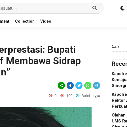
nment
Collection
Video
rprestasi: Bupati
Cari
if Membawa Sidrap
Recen
an”
Kapolr
Kemaju
Sinergi
Kapolr
0
100
Bahri Layya
Rektor 
Perkua
Olahan
UMS Ra