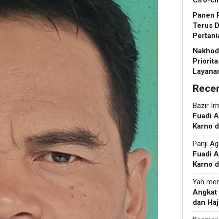
Ciro-ci
Panen R
Terus 
Pertani
Nakhoda
Priorit
Layanan
Rece
Bazir Ir
Fuadi 
Karno d
Panji Ag
Fuadi 
Karno d
Yah
men
Angkat
dan Haj