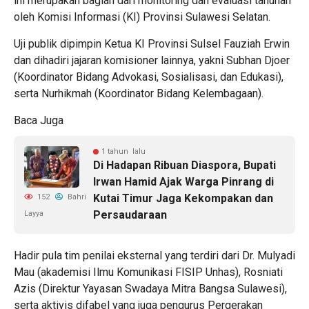
ini merupakan bagian dari monitoring dan evaluasi tahunan
oleh Komisi Informasi (KI) Provinsi Sulawesi Selatan.
Uji publik dipimpin Ketua KI Provinsi Sulsel Fauziah Erwin
dan dihadiri jajaran komisioner lainnya, yakni Subhan Djoer
(Koordinator Bidang Advokasi, Sosialisasi, dan Edukasi),
serta Nurhikmah (Koordinator Bidang Kelembagaan).
Baca Juga
1 tahun lalu
Di Hadapan Ribuan Diaspora, Bupati
Irwan Hamid Ajak Warga Pinrang di
Kutai Timur Jaga Kekompakan dan
152
Bahri
Persaudaraan
Layya
Hadir pula tim penilai eksternal yang terdiri dari Dr. Mulyadi
Mau (akademisi Ilmu Komunikasi FISIP Unhas), Rosniati
Azis (Direktur Yayasan Swadaya Mitra Bangsa Sulawesi),
serta aktivis difabel yang juga pengurus Pergerakan