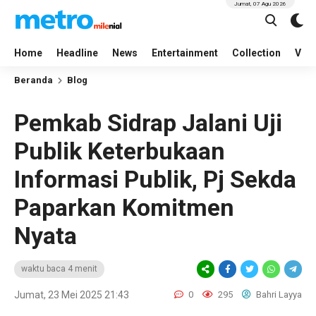
Jumat, 07 Agu 2026
Home
Headline
News
Entertainment
Collection
Vid
Beranda
Blog
Pemkab Sidrap Jalani Uji
Publik Keterbukaan
Informasi Publik, Pj Sekda
Paparkan Komitmen
Nyata
waktu baca 4 menit
Jumat, 23 Mei 2025 21:43
0
295
Bahri Layya