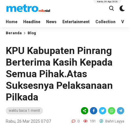
Kamis, 06 Agu 2026
Home
Headline
News
Entertainment
Collection
Vid
Beranda
Blog
KPU Kabupaten Pinrang
Berterima Kasih Kepada
Semua Pihak.Atas
Suksesnya Pelaksanaan
Pilkada
waktu baca 1 menit
Rabu, 26 Mar 2025 07:07
0
191
Bahri Layya