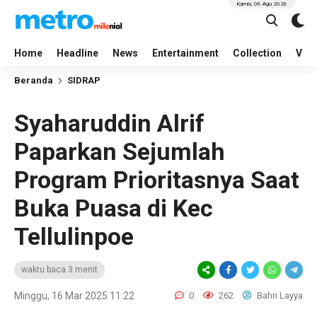
Kamis, 06 Agu 2026
Home
Headline
News
Entertainment
Collection
Vid
Beranda
SIDRAP
Syaharuddin Alrif
Paparkan Sejumlah
Program Prioritasnya Saat
Buka Puasa di Kec
Tellulinpoe
waktu baca 3 menit
Minggu, 16 Mar 2025 11:22
0
262
Bahri Layya