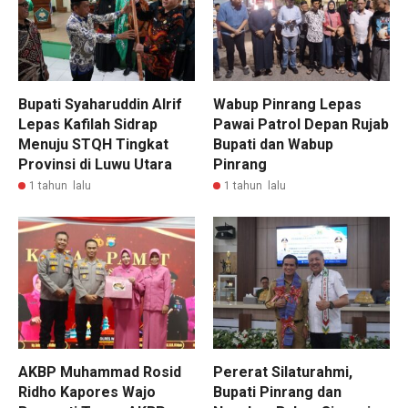
Bupati Syaharuddin Alrif
Wabup Pinrang Lepas
Lepas Kafilah Sidrap
Pawai Patrol Depan Rujab
Menuju STQH Tingkat
Bupati dan Wabup
Provinsi di Luwu Utara
Pinrang
1 tahun lalu
1 tahun lalu
AKBP Muhammad Rosid
Pererat Silaturahmi,
Ridho Kapores Wajo
Bupati Pinrang dan