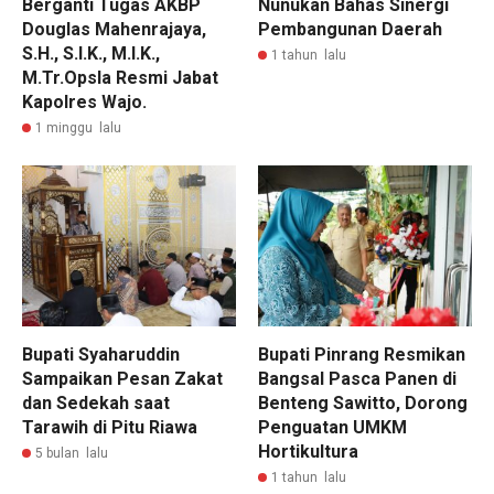
Berganti Tugas AKBP
Nunukan Bahas Sinergi
Douglas Mahenrajaya,
Pembangunan Daerah
S.H., S.I.K., M.I.K.,
1 tahun lalu
M.Tr.Opsla Resmi Jabat
Kapolres Wajo.
1 minggu lalu
Bupati Syaharuddin
Bupati Pinrang Resmikan
Sampaikan Pesan Zakat
Bangsal Pasca Panen di
dan Sedekah saat
Benteng Sawitto, Dorong
Tarawih di Pitu Riawa
Penguatan UMKM
Hortikultura
5 bulan lalu
1 tahun lalu