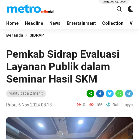
Minggu, 09 Agu 2026
Home
Headline
News
Entertainment
Collection
Vid
Beranda
SIDRAP
Pemkab Sidrap Evaluasi
Layanan Publik dalam
Seminar Hasil SKM
waktu baca 2 menit
Rabu, 6 Nov 2024 08:13
0
186
Bahri Layya