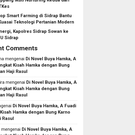
pang Ikuti Nurturing Kedua dari
TKes
p Smart Farming di Sidrap Bantu
Kuasai Teknologi Pertanian Modern
inergi, Kapolres Sidrap Sowan ke
U Sidrap
nt Comments
ma
mengenai
Di Novel Buya Hamka, A
Angkat Kisah Hamka dengan Bung
an Haji Rasul
ira
mengenai
Di Novel Buya Hamka, A
Angkat Kisah Hamka dengan Bung
an Haji Rasul
genai
Di Novel Buya Hamka, A Fuadi
 Kisah Hamka dengan Bung Karno
i Rasul
mengenai
Di Novel Buya Hamka, A