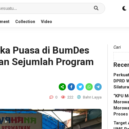
nment
Collection
Video
uka Puasa di BumDes
Cari
kan Sejumlah Program
Recen
Perkuat
DPRD W
Silatur
“KPU M
0
222
Bahri Layya
Morowal
Morowa
Proses
Target 