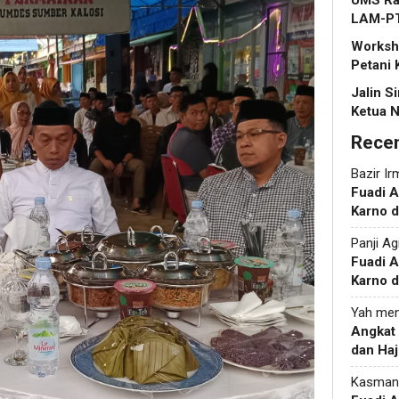
UMS Rap
LAM-P
Worksho
Petani 
Jalin S
Ketua N
Rece
Bazir Ir
Fuadi 
Karno d
Panji Ag
Fuadi 
Karno d
Yah
men
Angkat
dan Haj
Kasman