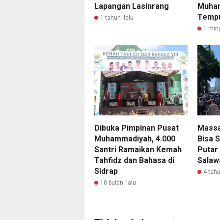
Lapangan Lasinrang
Muham
Tempu
1 tahun lalu
1 min
Dibuka Pimpinan Pusat
Massa
Muhammadiyah, 4.000
Bisa 
Santri Ramaikan Kemah
Putar 
Tahfidz dan Bahasa di
Salaw
Sidrap
4 tahu
10 bulan lalu