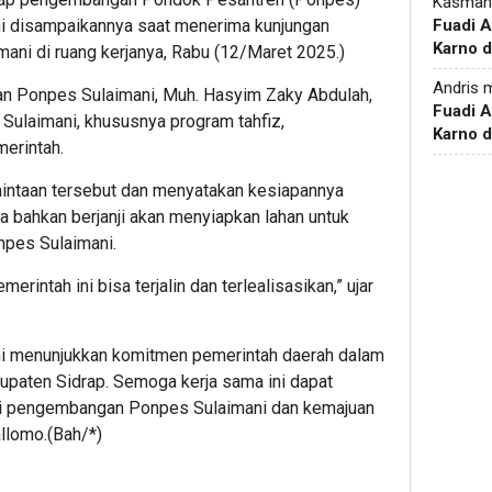
Kasman
Fuadi 
ini disampaikannya saat menerima kunjungan
Karno d
mani di ruang kerjanya, Rabu (12/Maret 2025.)
Andris
m
an Ponpes Sulaimani, Muh. Hasyim Zaky Abdulah,
Fuadi 
ulaimani, khususnya program tahfiz,
Karno d
merintah.
mintaan tersebut dan menyatakan kesiapannya
 bahkan berjanji akan menyiapkan lahan untuk
npes Sulaimani.
rintah ini bisa terjalin dan terlealisasikan,” ujar
ini menunjukkan komitmen pemerintah daerah dalam
paten Sidrap. Semoga kerja sama ini dapat
i pengembangan Ponpes Sulaimani dan kemajuan
llomo.(Bah/*)