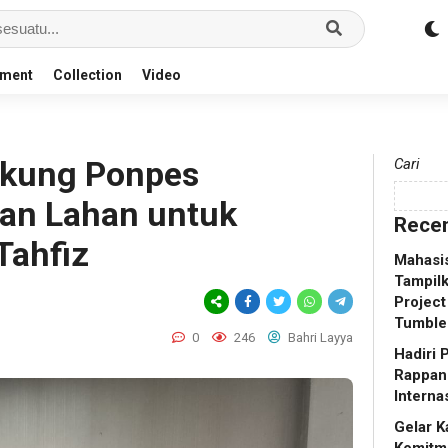
nment
Collection
Video
ukung Ponpes
Cari
kan Lahan untuk
Recen
ahfiz
Mahasis
Tampilk
Project
Tumble
0
246
Bahri Layya
Hadiri
Rappang
Interna
Gelar K