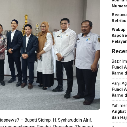
Komitme
Numera
Besusu 
Retrib
Wabup 
Kapolre
Pelayan
Rece
Bazir Ir
Fuadi 
Karno d
Panji Ag
Fuadi 
Karno d
Yah
men
Angkat
dan Haj
tasnews7 – Bupati Sidrap, H. Syaharuddin Alrif,
dap pengembangan Pondok Pesantren (Ponpes)