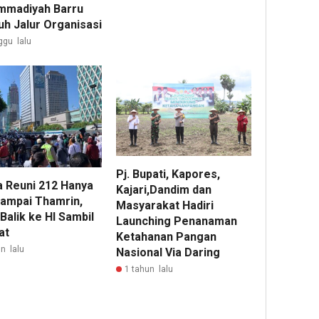
madiyah Barru
h Jalur Organisasi
ggu lalu
Pj. Bupati, Kapores,
 Reuni 212 Hanya
Kajari,Dandim dan
Sampai Thamrin,
Masyarakat Hadiri
Balik ke HI Sambil
Launching Penanaman
at
Ketahanan Pangan
n lalu
Nasional Via Daring
1 tahun lalu