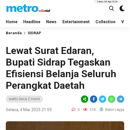
Sabtu, 08 Agu 2026
Home
Headline
News
Entertainment
Collection
Vid
Beranda
SIDRAP
Lewat Surat Edaran,
Bupati Sidrap Tegaskan
Efisiensi Belanja Seluruh
Perangkat Daetah
waktu baca 2 menit
Selasa, 4 Mar 2025 21:59
0
316
Bahri Layya