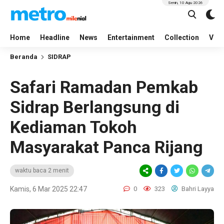
Senin, 10 Agu 2026
Home
Headline
News
Entertainment
Collection
Vid
Beranda
SIDRAP
Safari Ramadan Pemkab
Sidrap Berlangsung di
Kediaman Tokoh
Masyarakat Panca Rijang
waktu baca 2 menit
Kamis, 6 Mar 2025 22:47
0
323
Bahri Layya