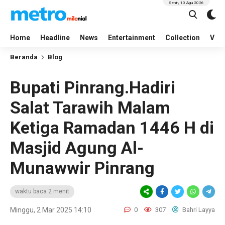
Senin, 10 Agu 2026
Home
Headline
News
Entertainment
Collection
Vid
Beranda
Blog
Bupati Pinrang.Hadiri
Salat Tarawih Malam
Ketiga Ramadan 1446 H di
Masjid Agung Al-
Munawwir Pinrang
waktu baca 2 menit
Minggu, 2 Mar 2025 14:10
0
307
Bahri Layya