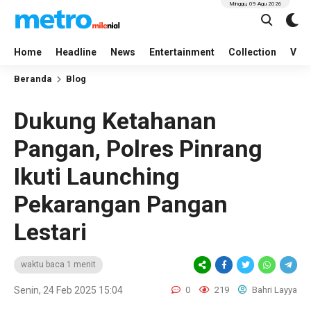
Minggu, 09 Agu 2026
Home
Headline
News
Entertainment
Collection
Vid
Beranda
Blog
Dukung Ketahanan
Pangan, Polres Pinrang
Ikuti Launching
Pekarangan Pangan
Lestari
waktu baca 1 menit
Senin, 24 Feb 2025 15:04
0
219
Bahri Layya