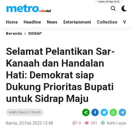
Sabtu, 08 Agu 2026
Home
Headline
News
Entertainment
Collection
Vid
Beranda
SIDRAP
Selamat Pelantikan Sar-
Kanaah dan Handalan
Hati: Demokrat siap
Dukung Prioritas Bupati
untuk Sidrap Maju
waktu baca 2 menit
Kamis, 20 Feb 2025 13:48
0
201
Bahri Layya