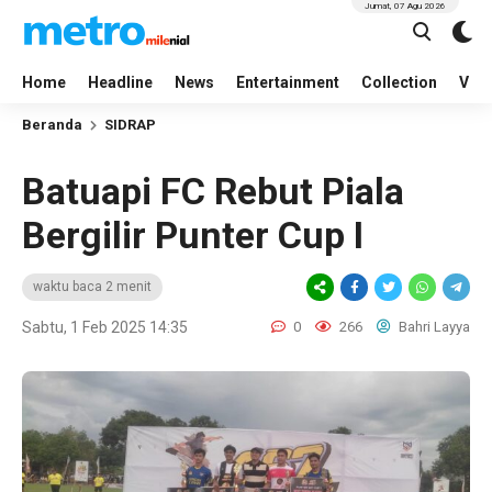
Jumat, 07 Agu 2026
Home
Headline
News
Entertainment
Collection
Vid
Beranda
SIDRAP
Batuapi FC Rebut Piala
Bergilir Punter Cup I
waktu baca 2 menit
Sabtu, 1 Feb 2025 14:35
0
266
Bahri Layya