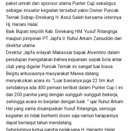
paket umrah dari sponsor utama Punter Cup sekaligus
sebagai inisiator kegiatan tersebut yakni Owner Puncak
Ternak Sidrap-Enrekang H. Asrul Saleh bersama isterinya
Hj. Hariani Halal.
Baik Bupati terpilih Kab. Enrekang HM. Yusuf Ritangnga
maupun pimpinan PT Japfa Ir. Ruhul Arkam Zainuddin dan
direktur utama
Direktur Japfa wilayah Makassar bapak Alventino dalam
penutupan mengatakan bahwa kejuaraan sepak bola antar
club yang digelar Puncak Ternak ini sangat luar biasa.
Begitu antusiasnya masyarakat Maiwa datang
menyaksikan acara ini. “Luar biasanya juga 22 tim ikut
setidaknya ada 400 pemain terlibat dalam Punter Cup I ini
dan 200 panitia yang dengan sungguh-sungguh bekerja,
sehingga acara ini berjalan dengan baik. ” ujar Ruhul Arkam.
Hal yang sama disampaikan Yusuf Ritangnga, semoga
kegiatan ini tidak berhenti disini saja namun harapannya
dapat berlanjut tahun mendatang.
Sebelumnya ketua panitia pelaksana H. Harianto Halal