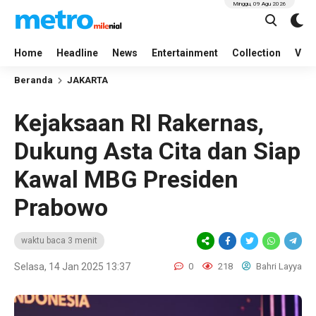
Minggu, 09 Agu 2026
Home
Headline
News
Entertainment
Collection
Vid
Beranda
JAKARTA
Kejaksaan RI Rakernas,
Dukung Asta Cita dan Siap
Kawal MBG Presiden
Prabowo
waktu baca 3 menit
Selasa, 14 Jan 2025 13:37
0
218
Bahri Layya