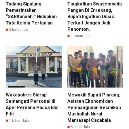
Tudang Sipulung
Tingkatkan Swasembada
Pemerintahan
Pangan Di Enrekang,
“SARKanaah ” Hidupkan
Bupati Ingatkan Dinas
Tata Kelola Pertanian
Terkait Jangan Jadi
Penonton.
5 bulan lalu
1 tahun lalu
Wakapolres Sidrap
Mewakili Bupati Pinrang,
Semangati Personel di
Asisten Ekonomi dan
Apel Perdana Pasca Idul
Pembangunan Resmikan
Fitri
Mushollah Nurul
Mantasapi Cacabala
1 tahun lalu
5 bulan lalu