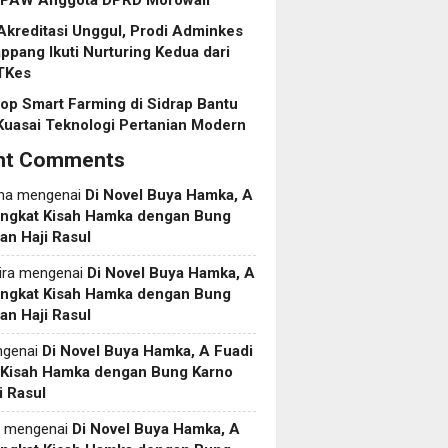
 PAW Anggota DPRD Morowali”
Akreditasi Unggul, Prodi Adminkes
pang Ikuti Nurturing Kedua dari
TKes
p Smart Farming di Sidrap Bantu
Kuasai Teknologi Pertanian Modern
nt Comments
ma
mengenai
Di Novel Buya Hamka, A
Angkat Kisah Hamka dengan Bung
an Haji Rasul
ira
mengenai
Di Novel Buya Hamka, A
Angkat Kisah Hamka dengan Bung
an Haji Rasul
genai
Di Novel Buya Hamka, A Fuadi
 Kisah Hamka dengan Bung Karno
i Rasul
mengenai
Di Novel Buya Hamka, A