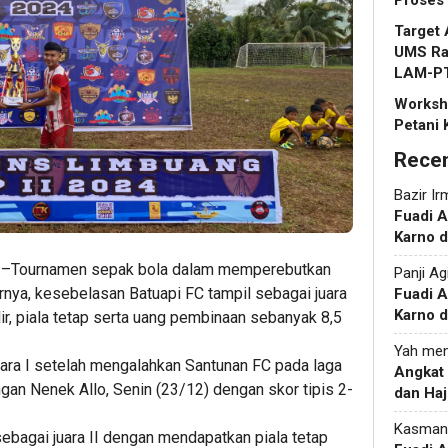
Proses
Target 
UMS Rap
LAM-P
Worksho
Petani 
Rece
Bazir Ir
Fuadi 
Karno d
 ..–Tournamen sepak bola dalam memperebutkan
Panji Ag
irnya, kesebelasan Batuapi FC tampil sebagai juara
Fuadi 
Karno d
ir, piala tetap serta uang pembinaan sebanyak 8,5
Yah
men
juara I setelah mengalahkan Santunan FC pada laga
Angkat
ngan Nenek Allo, Senin (23/12) dengan skor tipis 2-
dan Haj
Kasman
bagai juara II dengan mendapatkan piala tetap