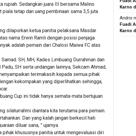
Fuadi 
a rupiah. Sedangkan juara III bersama Malino
Karno d
piala tetap dan uang pembinaan sama 3,5 juta
Andris
m
Fuadi 
ng dilaporkan ketua panitia pelaksana Masdar.
Karno d
atas nama Erwin Ramli dengan posisi penjaga
anyak adalah pemain dari Chalosi Maiwa FC atas
 Samad. SH, MH, Kades Limbuang Durrahman dan
 Padu, SH serta undangan lainnya, Sekcam Ahmad,
menyampaikan terimakasih kepada semua pihak
 dengan kekompakan yang diperlihatkan sehingga,
car.
uang Cup ini tidak hanya semata-mata bertujuan
ang silaturrahmi diantara kita terutama para pemain.
rtahankan. Dan yang kalah jangan berkecil hati
araan diluar sana, ” ujarnya.
ihak khususnya panitia untuk mengevaluasi diri