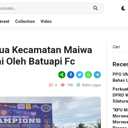
nment
Collection
Video
ua Kecamatan Maiwa
Cari
i Oleh Batuapi Fc
Recen
PPG UM
Bahas 
0
190
Bahri Layya
Perkuat
DPRD W
Silatur
“KPU M
Morowal
Morowa