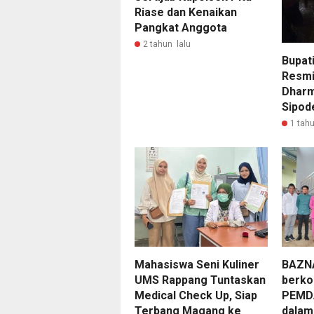
Riase dan Kenaikan
Pangkat Anggota
2 tahun lalu
Bupati
Resmi
Dharm
Sipod
1 tahu
Mahasiswa Seni Kuliner
BAZN
UMS Rappang Tuntaskan
berko
Medical Check Up, Siap
PEMD
Terbang Magang ke
dalam