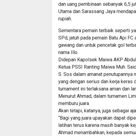
dan uang pembinaan sebanyak 6,5 jut
Utama dan Sarassang Jaya mendapat 
rupiah.
Sementara pemain terbaik seperti ya
SPd, jatuh pada pemain Batu Api FC 
gawang dan untuk pencetak gol terb
nama Illo.
Didepan Kapolsek Maiwa AKP Abdul
Ketua PSSI Ranting Maiwa Muh. Said
S. Sos dalam amanat penutupannya 
yang dengan serius dan kerja keras
turnament ini terlaksana aman dan lan
Menurut Ahmad, dalam turnamen Limb
memburu juara.
Akan tetapi, katanya, juga sebagai aj
“Bagi yang juara upayakan dapat dipe
latihan terus karena masih banyak keju
Ahmad menambahkan, kepada semua p