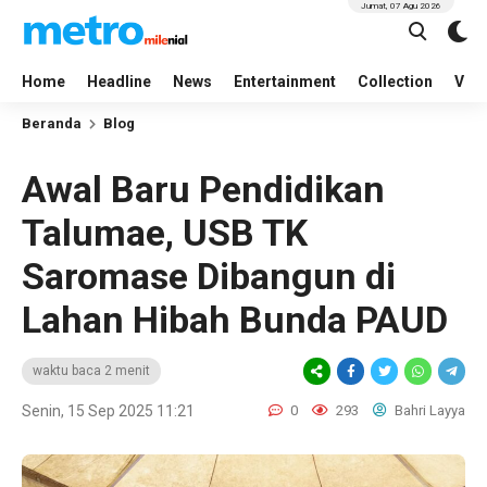
Jumat, 07 Agu 2026
Home
Headline
News
Entertainment
Collection
Vid
Beranda
Blog
Awal Baru Pendidikan
Talumae, USB TK
Saromase Dibangun di
Lahan Hibah Bunda PAUD
waktu baca 2 menit
Senin, 15 Sep 2025 11:21
0
293
Bahri Layya